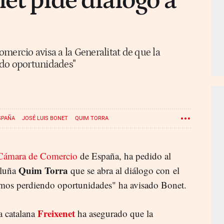
net pide diálogo a
mercio avisa a la Generalitat de que la
ndo oportunidades"
SPAÑA
JOSÉ LUIS BONET
QUIM TORRA
Cámara de Comercio
de España, ha pedido al
Quim Torra
aluña
que se abra al diálogo con el
mos perdiendo oportunidades" ha avisado Bonet.
Freixenet
a catalana
ha asegurado que la