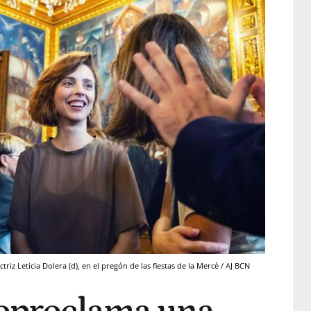
ctriz Leticia Dolera (d), en el pregón de las fiestas de la Mercè / AJ BCN