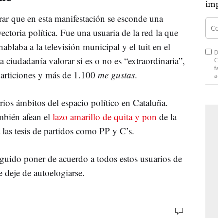
imp
erar que en esta manifestación se esconde una
ctoria política. Fue una usuaria de la red la que
laba a la televisión municipal y el tuit en el
D
 ciudadanía valorar si es o no es “extraordinaria”,
C
f
particiones y más de 1.100
me gustas
.
a
ios ámbitos del espacio político en Cataluña.
mbién afean el
lazo amarillo de quita y pon
de la
 las tesis de partidos como PP y C’s.
guido poner de acuerdo a todos estos usuarios de
 deje de autoelogiarse.