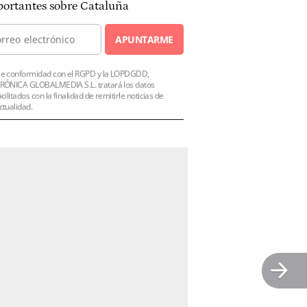
ortantes sobre Cataluña
APUNTARME
e conformidad con el RGPD y la LOPDGDD,
RÓNICA GLOBALMEDIA S.L. tratará los datos
acilitados con la finalidad de remitirle noticias de
ctualidad.