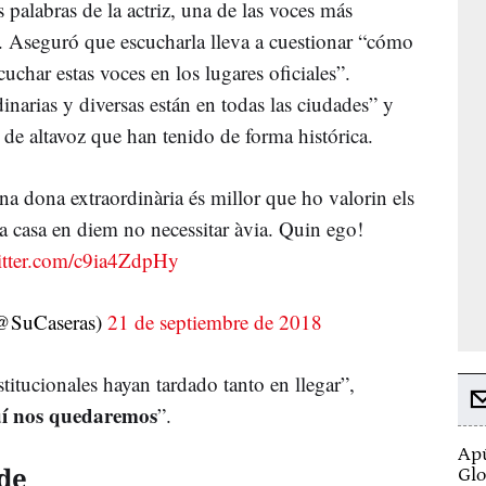
s palabras de la actriz, una de las voces más
s. Aseguró que escucharla lleva a cuestionar “cómo
uchar estas voces en los lugares oficiales”.
inarias y diversas están en todas las ciudades” y
a de altavoz que han tenido de forma histórica.
na dona extraordinària és millor que ho valorin els
 a casa en diem no necessitar àvia. Quin ego!
itter.com/c9ia4ZdpHy
(@SuCaseras)
21 de septiembre de 2018
titucionales hayan tardado tanto en llegar”,
uí nos quedaremos
”.
Apú
de
Glo