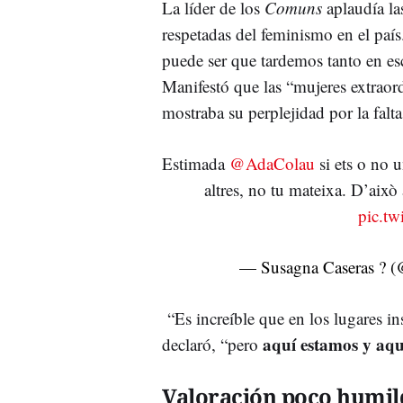
La líder de los
Comuns
aplaudía la
respetadas del feminismo en el paí
puede ser que tardemos tanto en esc
Manifestó que las “mujeres extraord
mostraba su perplejidad por la falt
Estimada
@AdaColau
si ets o no u
altres, no tu mateixa. D’això
pic.tw
— Susagna Caseras ? 
“Es increíble que en los lugares ins
aquí estamos y aq
declaró, “pero
Valoración poco humil