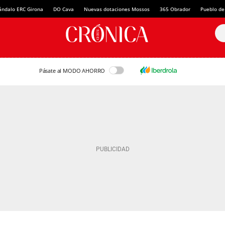
ándalo ERC Girona
DO Cava
Nuevas dotaciones Mossos
365 Obrador
Pueblo de
Pásate al MODO AHORRO