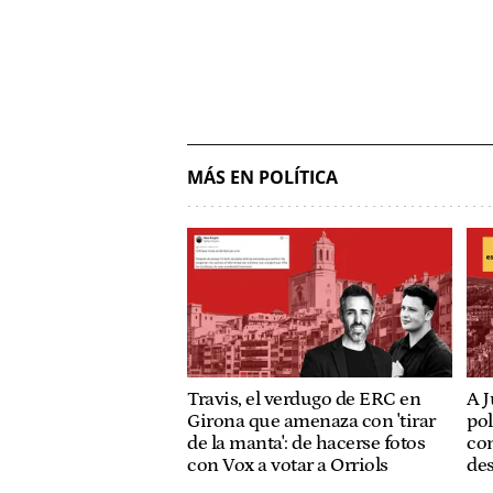
MÁS EN POLÍTICA
Travis, el verdugo de ERC en
A J
Girona que amenaza con 'tirar
pol
de la manta': de hacerse fotos
con
con Vox a votar a Orriols
de