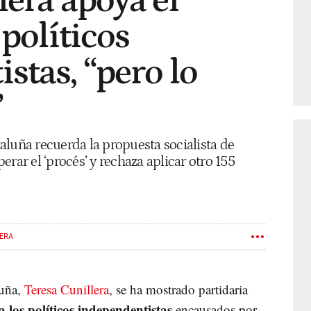
lera apoya el
 políticos
stas, “pero lo
”
aluña recuerda la propuesta socialista de
rar el ‘procés’ y rechaza aplicar otro 155
LERA
luña,
Teresa Cunillera
, se ha mostrado partidaria
a los políticos independentistas
encausados por