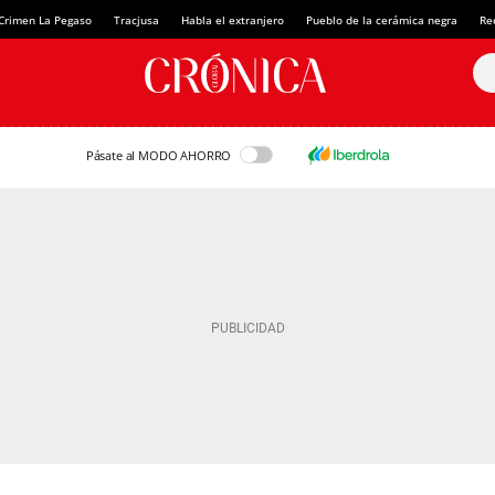
Crimen La Pegaso
Tracjusa
Habla el extranjero
Pueblo de la cerámica negra
Re
Pásate al MODO AHORRO