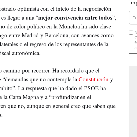
imp
strado optimista con el inicio de la negociación
mejor convivencia entre todos
es llegar a una “
”,
o de color político en la Moncloa ha sido clave
D
álogo entre Madrid y Barcelona, con avances como
C
aterales o el regreso de los representantes de la
f
a
fiscal autonómica.
 camino por recorrer. Ha recordado que el
 “demandas que no contempla la
Constitución
y
ámbito”. La respuesta que ha dado el PSOE ha
de la Carta Magna y a “profundizar en el
cen que no, aunque en general creo que saben que
o.