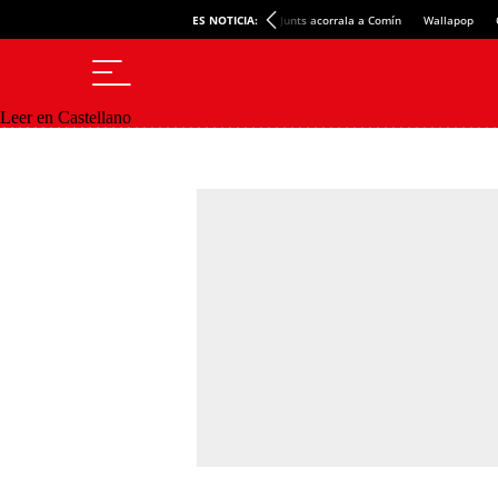
ES NOTICIA:
Junts acorrala a Comín
Wallapop
Leer en Castellano