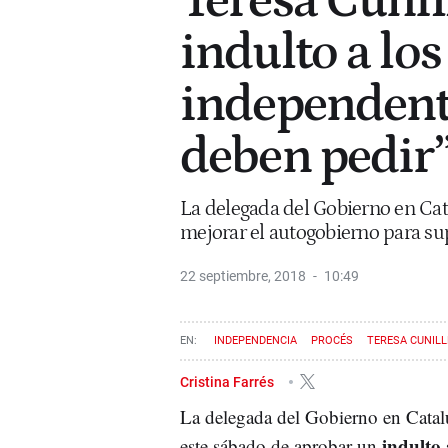
Teresa Cunil
indulto a los
independenti
deben pedir
La delegada del Gobierno en Cat
mejorar el autogobierno para supe
22 septiembre, 2018
10:49
INDEPENDENCIA
PROCÉS
TERESA CUNIL
Cristina Farrés
La delegada del Gobierno en Cata
indulto 
este sábado de aprobar un