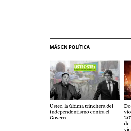
MÁS EN POLÍTICA
Ustec, la última trinchera del
Dos
independentismo contra el
vio
Govern
201
de 
víc