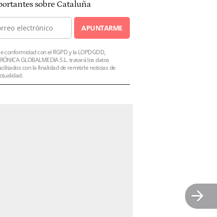
ortantes sobre Cataluña
APUNTARME
e conformidad con el RGPD y la LOPDGDD,
RÓNICA GLOBALMEDIA S.L. tratará los datos
acilitados con la finalidad de remitirle noticias de
ctualidad.