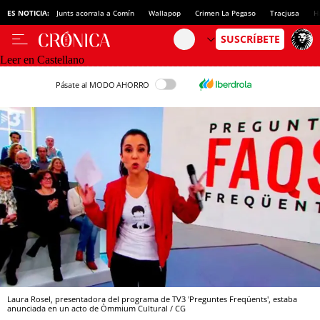
ES NOTICIA:
Junts acorrala a Comín
Wallapop
Crimen La Pegaso
Tracjusa
H
Leer en Castellano
Pásate al MODO AHORRO
Laura Rosel, presentadora del programa de TV3 'Preguntes Freqüents', estaba
anunciada en un acto de Òmmium Cultural / CG