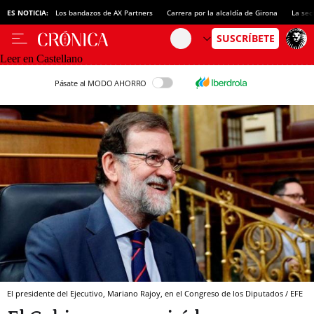
ES NOTICIA:
Los bandazos de AX Partners
Carrera por la alcaldía de Girona
La sec
Leer en Castellano
Pásate al MODO AHORRO
El presidente del Ejecutivo, Mariano Rajoy, en el Congreso de los Diputados / EFE