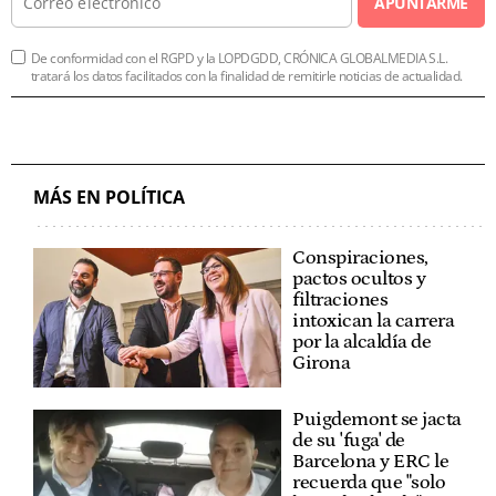
APUNTARME
De conformidad con el RGPD y la LOPDGDD, CRÓNICA GLOBALMEDIA S.L.
tratará los datos facilitados con la finalidad de remitirle noticias de actualidad.
MÁS EN POLÍTICA
Conspiraciones,
pactos ocultos y
filtraciones
intoxican la carrera
por la alcaldía de
Girona
Puigdemont se jacta
de su 'fuga' de
Barcelona y ERC le
recuerda que "solo