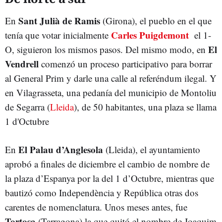
Sant Julià de Ramis
En
(Girona), el pueblo en el que
Carles Puigdemont
tenía que votar inicialmente
el 1-
El
O, siguieron los mismos pasos. Del mismo modo, en
Vendrell
comenzó un proceso participativo para borrar
al General Prim y darle una calle al referéndum ilegal. Y
en Vilagrasseta, una pedanía del municipio de Montoliu
de Segarra (
Lleida
), de 50 habitantes, una plaza se llama
1 d'Octubre
El Palau d’Anglesola
En
(Lleida), el ayuntamiento
aprobó a finales de diciembre el cambio de nombre de
la plaza d’Espanya por la del 1 d’Octubre, mientras que
bautizó como Independència y República otras dos
carentes de nomenclatura. Unos meses antes, fue
Tortosa
(Tarragona) la que quitó el nombre de Joaquim