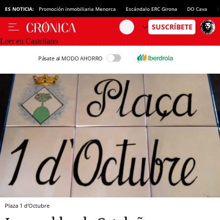
ES NOTICIA:
Promoción inmobiliaria Menorca
Escándalo ERC Girona
DO Cava
N
Leer en Castellano
Pásate al MODO AHORRO
Plaza 1 d'Octubre