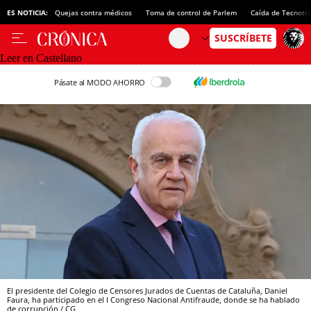
ES NOTICIA:
Quejas contra médicos
Toma de control de Parlem
Caída de Tecnotr
Leer en Castellano
Pásate al MODO AHORRO
El presidente del Colegio de Censores Jurados de Cuentas de Cataluña, Daniel
Faura, ha participado en el I Congreso Nacional Antifraude, donde se ha hablado
de corrupción / CG