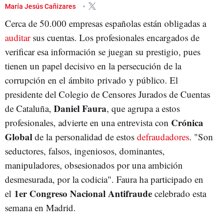
AUDITORÍAS
FRAUDE
CIBERATAQUE
CRIPTOMONEDAS
María Jesús Cañizares
Cerca de 50.000 empresas españolas están obligadas a
auditar
sus cuentas. Los profesionales encargados de
verificar esa información se juegan su prestigio, pues
tienen un papel decisivo en la persecución de la
corrupción en el ámbito privado y público. El
presidente del Colegio de Censores Jurados de Cuentas
Daniel Faura
de Cataluña,
, que agrupa a estos
Crónica
profesionales, advierte en una entrevista con
Global
de la personalidad de estos
defraudadores
. "Son
seductores, falsos, ingeniosos, dominantes,
manipuladores, obsesionados por una ambición
desmesurada, por la codicia". Faura ha participado en
1er Congreso Nacional Antifraude
el
celebrado esta
semana en Madrid.