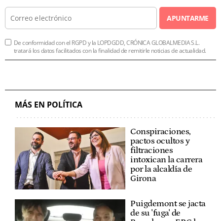
APUNTARME
De conformidad con el RGPD y la LOPDGDD, CRÓNICA GLOBALMEDIA S.L.
tratará los datos facilitados con la finalidad de remitirle noticias de actualidad.
MÁS EN POLÍTICA
Conspiraciones,
pactos ocultos y
filtraciones
intoxican la carrera
por la alcaldía de
Girona
Puigdemont se jacta
de su 'fuga' de