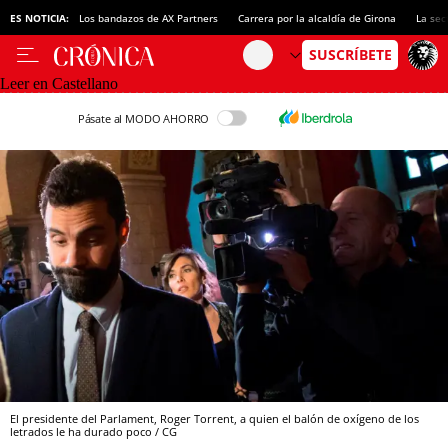
ES NOTICIA:
Los bandazos de AX Partners
Carrera por la alcaldía de Girona
La sec
Leer en Castellano
Pásate al MODO AHORRO
El presidente del Parlament, Roger Torrent, a quien el balón de oxígeno de los
letrados le ha durado poco / CG