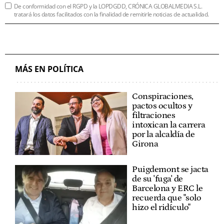
De conformidad con el RGPD y la LOPDGDD, CRÓNICA GLOBALMEDIA S.L.
tratará los datos facilitados con la finalidad de remitirle noticias de actualidad.
MÁS EN POLÍTICA
Conspiraciones,
pactos ocultos y
filtraciones
intoxican la carrera
por la alcaldía de
Girona
Puigdemont se jacta
de su 'fuga' de
Barcelona y ERC le
recuerda que "solo
hizo el ridículo"