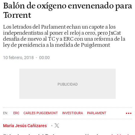
Balón de oxígeno envenenado para
Torrent
Los letrados del Parlament echan un capote a los
independentistas al poner el reloj a cero, pero JxCat
desafía de nuevo al TC y a ERC con una reforma de la
ley de presidencia a la medida de Puigdemont
10 febrero, 2018
00:00
ERC
CARLES PUIGDEMONT
INVESTIDURA
PARLAMENT
TRIBUNAL CONSTITUCIONAL
JUNTS PER CATALUNYA
María Jesús Cañizares
ROGER TORRENT