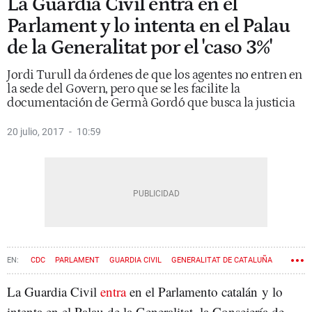
La Guardia Civil entra en el
Parlament y lo intenta en el Palau
de la Generalitat por el 'caso 3%'
Jordi Turull da órdenes de que los agentes no entren en
la sede del Govern, pero que se les facilite la
documentación de Germà Gordó que busca la justicia
20 julio, 2017
10:59
CDC
PARLAMENT
GUARDIA CIVIL
GENERALITAT DE CATALUÑA
FISCALÍA
TSJC
PDECAT
CASO 3%
GERMÀ GORDÓ
La Guardia Civil
entra
en el Parlamento catalán y lo
intenta en el Palau de la Generalitat, la Consejería de