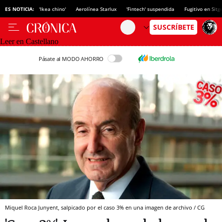
ES NOTICIA:
'Ikea chino'
Aerolínea Starlux
'Fintech' suspendida
Fugitivo en Sitg
Leer en Castellano
Pásate al MODO AHORRO
Miquel Roca Junyent, salpicado por el caso 3% en una imagen de archivo / CG