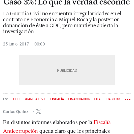
'Caso 3%': Lo que la verdad esconde
La Guardia Civil no encuentra irregularidades en el
contrato de Economía a Miquel Roca y la posterior
donanción de éste a CDC, pero mantiene abierta la
investigación
25 junio, 2017
00:00
CDC
GUARDIA CIVIL
FISCALÍA
FINANCIACIÓN ILEGAL
CASO 3%
ROCA JUNYENT
Carlos Quílez
En distintos informes elaborados por la
Fiscalía
Anticorrupción
queda claro que los principales