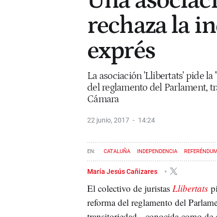
Una asociaci
rechaza la 
exprés
La asociación 'Llibertats' pide l
del reglamento del Parlament, tra
Cámara
22 junio, 2017
14:24
CATALUÑA
INDEPENDENCIA
REFERÉNDU
María Jesús Cañizares
El colectivo de juristas
Llibertats
pi
reforma del reglamento del Parlamen
transitoriedad --conocida como de 