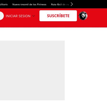
lítoris
Nuevo tresmil de los Pirineos
Ruta fácil de montaña
El arroz más meloso