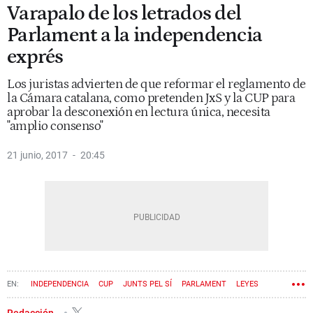
Varapalo de los letrados del
Parlament a la independencia
exprés
Los juristas advierten de que reformar el reglamento de
la Cámara catalana, como pretenden JxS y la CUP para
aprobar la desconexión en lectura única, necesita
"amplio consenso"
21 junio, 2017
20:45
INDEPENDENCIA
CUP
JUNTS PEL SÍ
PARLAMENT
LEYES
PROCÉS
JURISTAS
Redacción