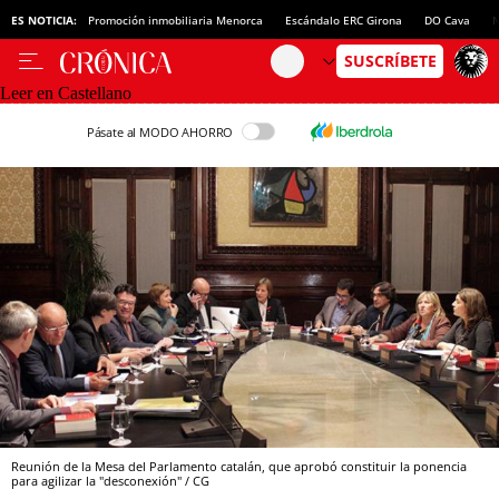
ES NOTICIA:
Promoción inmobiliaria Menorca
Escándalo ERC Girona
DO Cava
N
Leer en Castellano
Pásate al MODO AHORRO
Reunión de la Mesa del Parlamento catalán, que aprobó constituir la ponencia
para agilizar la "desconexión" / CG