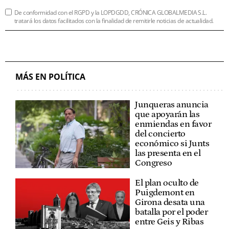
De conformidad con el RGPD y la LOPDGDD, CRÓNICA GLOBALMEDIA S.L.
tratará los datos facilitados con la finalidad de remitirle noticias de actualidad.
MÁS EN POLÍTICA
Junqueras anuncia
que apoyarán las
enmiendas en favor
del concierto
económico si Junts
las presenta en el
Congreso
El plan oculto de
Puigdemont en
Girona desata una
batalla por el poder
entre Geis y Ribas