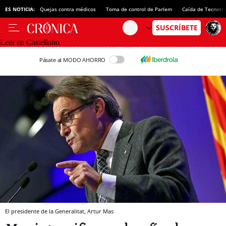
ES NOTICIA:
Quejas contra médicos
Toma de control de Parlem
Caída de Tecnotr
Leer en Castellano
Pásate al MODO AHORRO
El presidente de la Generalitat, Artur Mas