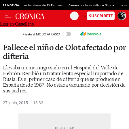
ES NOTICIA:
Los bandazos de AX Partners
Carrera por la alcaldía de Girona
La sec
Leer en Castellano
Pásate al MODO AHORRO
Fallece el niño de Olot afectado por
difteria
Llevaba un mes ingresado en el Hospital del Valle de
Hebrón. Recibió un tratamiento especial importado de
Rusia. Es el primer caso de difteria que se produce en
España desde 1987. No estaba vacunado por decisión de
sus padres.
27 junio, 2015
13:32