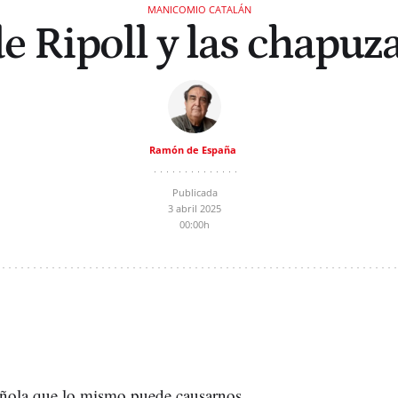
MANICOMIO CATALÁN
e Ripoll y las chapuz
Ramón de España
Publicada
3 abril 2025
00:00h
añola que lo mismo puede causarnos