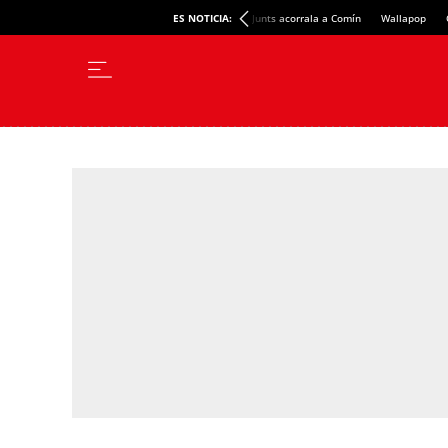
ES NOTICIA:
Junts acorrala a Comín
Wallapop