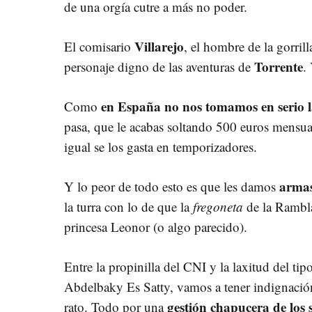
de una orgía cutre a más no poder.
Villarejo
El comisario
, el hombre de la gorrill
Torrente
personaje digno de las aventuras de
.
en España no nos tomamos en serio la
Como
pasa, que le acabas soltando 500 euros mensua
igual se los gasta en temporizadores.
armas
Y lo peor de todo esto es que les damos
la turra con lo de que la
fregoneta
de la Rambla
princesa Leonor (o algo parecido).
Entre la propinilla del CNI y la laxitud del ti
Abdelbaky Es Satty, vamos a tener indignaci
gestión chapucera de los s
rato. Todo por una