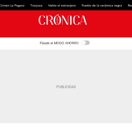
Crimen La Pegaso
Tracjusa
Habla el extranjero
Pueblo de la cerámica negra
Re
Pásate al MODO AHORRO