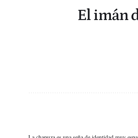
El imán d
La chapuza es una seña de identidad muy esp