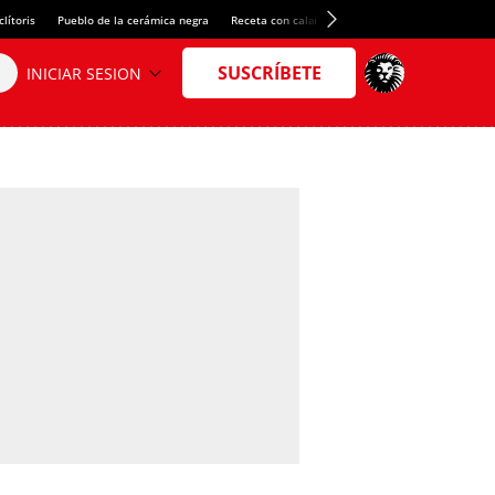
lítoris
Pueblo de la cerámica negra
Receta con calamares
Alquiler de habitacion