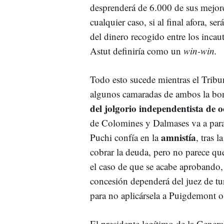
desprenderá de 6.000 de sus mejor
cualquier caso, si al final afora, se
del dinero recogido entre los incau
Astut definiría como un
win-win.
Todo esto sucede mientras el Trib
algunos camaradas de ambos la bo
del jolgorio independentista de o
de Colomines y Dalmases va a para
amnistía
Puchi confía en la
, tras 
cobrar la deuda, pero no parece que
el caso de que se acabe aprobando
concesión dependerá del juez de t
para no aplicársela a Puigdemont o 
El presidente legítimo de la General