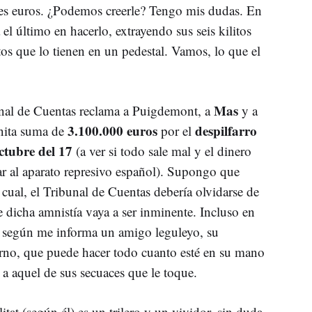
es euros. ¿Podemos creerle? Tengo mis dudas. En
rá el último en hacerlo, extrayendo sus seis kilitos
tos que lo tienen en un pedestal. Vamos, lo que el
Mas
unal de Cuentas reclama a Puigdemont, a
y a
3.100.000 euros
despilfarro
nita suma de
por el
ctubre del 17
(a ver si todo sale mal y el dinero
r al aparato represivo español). Supongo que
la cual, el Tribunal de Cuentas debería olvidarse de
 dicha amnistía vaya a ser inminente. Incluso en
, según me informa un amigo leguleyo, su
urno, que puede hacer todo cuanto esté en su mano
a aquel de sus secuaces que le toque.
itat (según él) es un trilero y un vividor, sin duda,