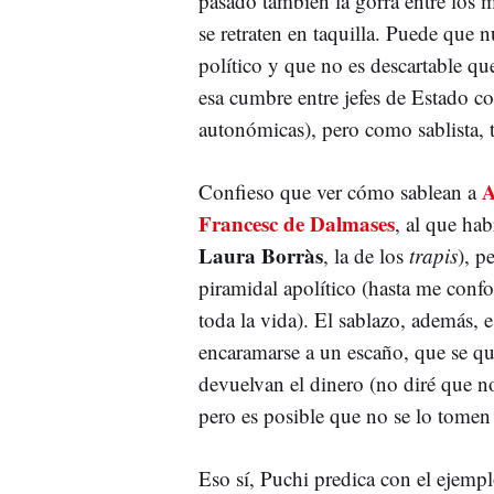
pasado también la gorra entre los mi
se retraten en taquilla. Puede qu
político y que no es descartable qu
esa cumbre entre jefes de Estado c
autonómicas), pero como sablista, 
A
Confieso que ver cómo sablean a
Francesc de Dalmases
, al que hab
Laura Borràs
, la de los
trapis
), p
piramidal apolítico (hasta me confo
toda la vida). El sablazo, además, 
encaramarse a un escaño, que se que
devuelvan el dinero (no diré que n
pero es posible que no se lo tomen
Eso sí, Puchi predica con el ejempl