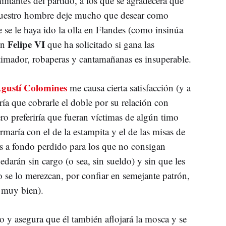
litantes del partido, a los que se agradecerá que
e nuestro hombre deje mucho que desear como
e se le haya ido la olla en Flandes (como insinúa
Felipe VI
on
que ha solicitado si gana las
timador, robaperas y cantamañanas es insuperable.
gustí Colomines
me causa cierta satisfacción (y a
ría que cobrarle el doble por su relación con
ero preferiría que fueran víctimas de algún timo
rmaría con el de la estampita y el de las misas de
es a fondo perdido para los que no consigan
darán sin cargo (o sea, sin sueldo) y sin que les
o se lo merezcan, por confiar en semejante patrón,
 muy bien).
o y asegura que él también aflojará la mosca y se