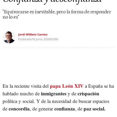
"Equivocarse es inevitable, pero la forma de responder
no lo es"
Jordi William Carnes
Publicada
18 junio 2026
00:00h
papa León XIV
En la reciente visita del
a España se ha
inmigrantes
crispación
hablado mucho de
y de
política y social. Y de la necesidad de buscar espacios
concordia
confianza
paz social.
de
, de generar
, de