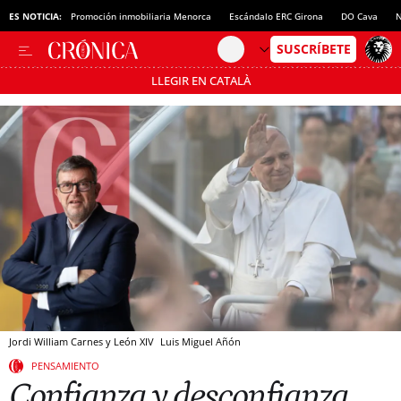
ES NOTICIA:
Promoción inmobiliaria Menorca
Escándalo ERC Girona
DO Cava
N
LLEGIR EN CATALÀ
Pásate al MODO AHORRO
Jordi William Carnes y León XIV
Luis Miguel Añón
PENSAMIENTO
Confianza y desconfianza