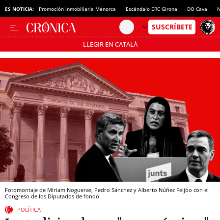
ES NOTICIA:
Promoción inmobiliaria Menorca
Escándalo ERC Girona
DO Cava
N
LLEGIR EN CATALÀ
Pásate al MODO AHORRO
Fotomontaje de Míriam Nogueras, Pedro Sánchez y Alberto Núñez Feijóo con el
Congreso de los Diputados de fondo
POLÍTICA