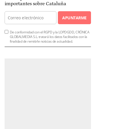
importantes sobre Cataluña
APUNTARME
De conformidad con el RGPD y la LOPDGDD, CRÓNICA
GLOBALMEDIA S.L. tratará los datos facilitados con la
finalidad de remitirle noticias de actualidad.