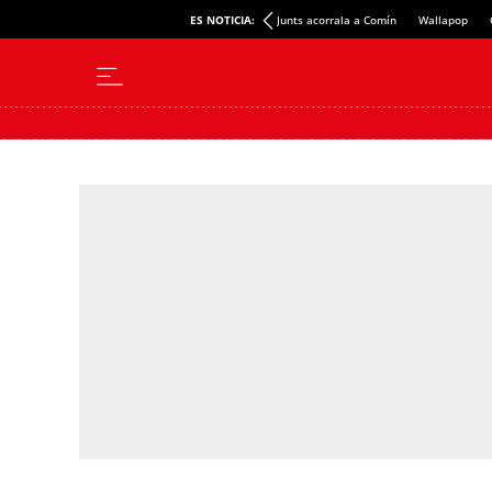
ES NOTICIA:
Junts acorrala a Comín
Wallapop