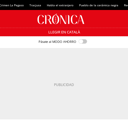
Crimen La Pegaso
Tracjusa
Habla el extranjero
Pueblo de la cerámica negra
Re
LLEGIR EN CATALÀ
Pásate al MODO AHORRO