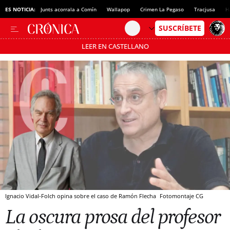
ES NOTICIA:
Junts acorrala a Comín
Wallapop
Crimen La Pegaso
Tracjusa
H
LEER EN CASTELLANO
Pásate al MODO AHORRO
Ignacio Vidal-Folch opina sobre el caso de Ramón Flecha
Fotomontaje CG
La oscura prosa del profesor