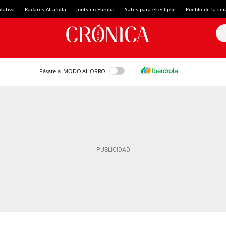
lativa
Radares Altafulla
Junts en Europa
Yates para el eclipse
Pueblo de la ce
Pásate al MODO AHORRO