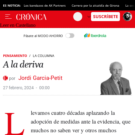
ES NOTICIA:
Los bandazos de AX Partners
Carrera por la alcaldía de Girona
La sec
Leer en Castellano
Pásate al MODO AHORRO
PENSAMIENTO
LA COLUMNA
A la deriva
Jordi Garcia-Petit
27 febrero, 2024
00:00
L
levamos cuatro décadas aplazando la
adopción de medidas ante la evidencia, que
muchos no saben ver y otros muchos