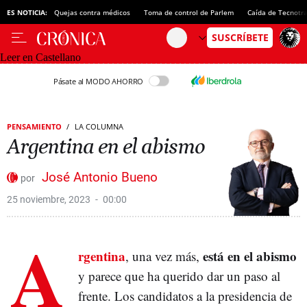
ES NOTICIA:
Quejas contra médicos
Toma de control de Parlem
Caída de Tecnotr
Leer en Castellano
Pásate al MODO AHORRO
PENSAMIENTO
LA COLUMNA
Argentina en el abismo
José Antonio Bueno
25 noviembre, 2023
00:00
A
rgentina
está en el abismo
, una vez más,
y parece que ha querido dar un paso al
frente. Los candidatos a la presidencia de