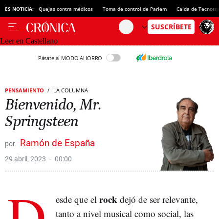
ES NOTICIA:
Quejas contra médicos
Toma de control de Parlem
Caída de Tecnotr
Leer en Castellano
Pásate al MODO AHORRO
PENSAMIENTO
LA COLUMNA
Bienvenido, Mr.
Springsteen
Ramón de España
29 abril, 2023
00:00
D
rock
esde que el
dejó de ser relevante,
tanto a nivel musical como social, las