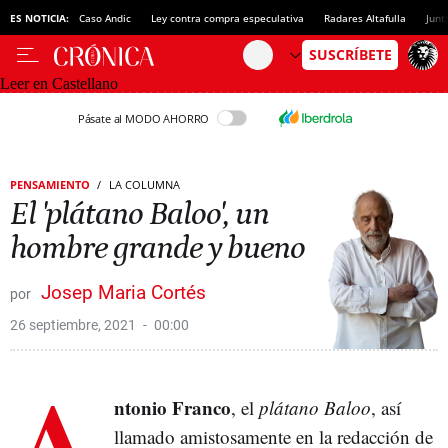
ES NOTICIA:
Caso Andic
Ley contra compra especulativa
Radares Altafulla
Junt
Leer en Castellano
Pásate al MODO AHORRO
PENSAMIENTO
LA COLUMNA
El 'plátano Baloo', un
hombre grande y bueno
Josep Maria Cortés
26 septiembre, 2021
00:00
A
ntonio Franco
, el
plátano Baloo
, así
llamado amistosamente en la redacción de