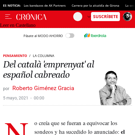
ES NOTICIA:
Los bandazos de AX Partners
Carrera por la alcaldía de Girona
La sec
Leer en Castellano
Pásate al MODO AHORRO
PENSAMIENTO
LA COLUMNA
Del català 'emprenyat' al
español cabreado
Roberto Giménez Gracia
5 mayo, 2021
00:00
N
o creía que se fueran a equivocar los
el
sondeos y ha sucedido lo anunciado: