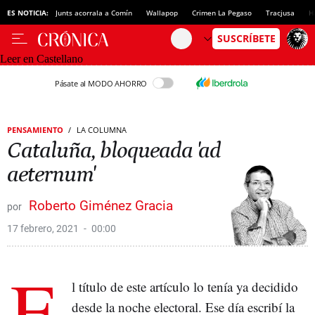
ES NOTICIA:
Junts acorrala a Comín
Wallapop
Crimen La Pegaso
Tracjusa
H
Leer en Castellano
Pásate al MODO AHORRO
PENSAMIENTO
LA COLUMNA
Cataluña, bloqueada 'ad
aeternum'
Roberto Giménez Gracia
17 febrero, 2021
00:00
E
l título de este artículo lo tenía ya decidido
desde la noche electoral. Ese día escribí la