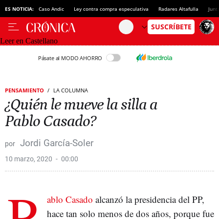
ES NOTICIA:
Caso Andic
Ley contra compra especulativa
Radares Altafulla
Junt
Leer en Castellano
Pásate al MODO AHORRO
PENSAMIENTO
LA COLUMNA
¿Quién le mueve la silla a
Pablo Casado?
Jordi García-Soler
10 marzo, 2020
00:00
P
ablo Casado
alcanzó la presidencia del PP,
hace tan solo menos de dos años, porque fue