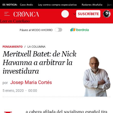
ES NOTICIA:
Caso Andic
Ley contra compra especulativa
Radares Altafulla
Junt
Leer en Castellano
Pásate al MODO AHORRO
PENSAMIENTO
LA COLUMNA
Meritxell Batet: de Nick
Havanna a arbitrar la
investidura
Josep Maria Cortés
5 enero, 2020
00:00
a cabeza afilada del socialismo español tira