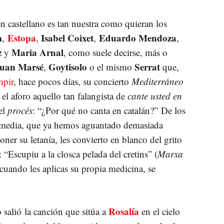
en castellano es tan nuestra como quieran los
m
Estopa
Isabel Coixet
Eduardo Mendoza
,
,
,
,
z
Maria Arnal
y
, como suele decirse, más o
uan Marsé
Goytisolo
Serrat
,
o el mismo
que,
mpir
, hace pocos días, su concierto
Mediterráneo
el aforo aquello tan falangista de
cante usted en
el
procés
: “¿Por qué no canta en catalán?” De los
 media, que ya hemos aguantado demasiada
er su letanía, les convierto en blanco del grito
: “Escupiu a la closca pelada del cretins” (
Marxa
uando les aplicas su propia medicina, se
Rosalía
salió la canción que sitúa a
en el cielo