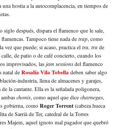
a una hostia a la autocomplacencia, en tiempos de
etas.
o siglo después, dispara el flamenco que le sale,
ni flamencas. Tampoco tiene nada de
trap
, como
da vez que puede; si acaso, practica el
tra, tra
de
 calle, de patio o de café concierto, cuando los
leos improvisados, las
jam sessions
del flamenco
Rosalía Vila Tobella
s natal de
deben saber algo
lación-industria, llena de almacenes y garajes,
 de la cantante. Ella es la señalada poligonera,
, ambas
chonis
, como aquel que dice
charnegas
,
Roger Torrent
os gobierna, como
(cabeza hueca
ta de Sarrià de Ter, catedral de la Torres
rres Majem, aquel ignoto mal pagador que quebró