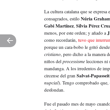
La cultura catalana que se expresa 
Núria Graha
consagrados, estilo
Gabi Martínez
Sílvia Pérez Cru
,
J
menos, por este orden; y añado a
como recordarán,
tuvo que interru
porque un cara-bobo le gritó desde 
cristiano
, pero dicho a la manera d
niños del
processisme
lecciones ni
mandanga. A los irredentos de impon
Salvat-Papasseit
circense del gran
nupcial
). Tengo comprobado que, c
desfondan.
Fue el pasado mes de mayo cuando 