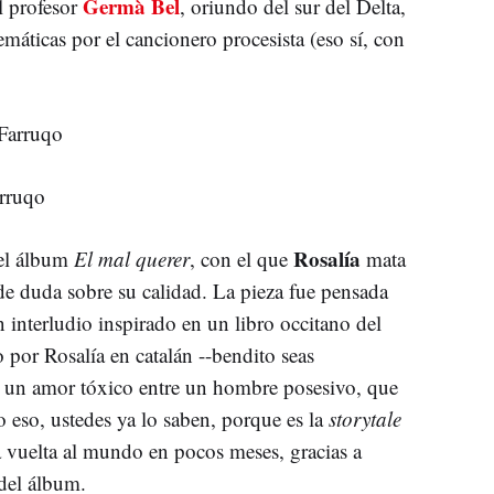
Germà Bel
l profesor
, oriundo del sur del Delta,
áticas por el cancionero procesista (eso sí, con
arruqo
Rosalía
del álbum
El mal querer
, con el que
mata
de duda sobre su calidad. La pieza fue pensada
nterludio inspirado en un libro occitano del
o por Rosalía en catalán --bendito seas
e un amor tóxico entre un hombre posesivo, que
ro eso, ustedes ya lo saben, porque es la
storytale
 vuelta al mundo en pocos meses, gracias a
a del álbum.