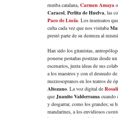
Carmen Amaya
rumba catalana,
Caracol
Perlita de Huelva
,
, las c
Paco de Lucía
. Los insensatos qu
Man
culta cada vez que nos visitaba
prestó parte de su destreza al mis
Han sido los gitanistas, antropólog
ponerse pestañas postizas desde un 
escenarios, junta ideas de sus colab
a los maestros y con el desnudo de 
mezzosopranos en los teatros de óp
Altozano
Rosal
. La voz digital de
Juanito Valderrama
que
cuando 
y desgarrar, como los grandes; se h
mandarines, a los envidiosos
curat