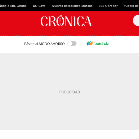
ándalo ERC Girona
DO Cava
Nuevas dotaciones Mossos
365 Obrador
Pueblo de
Pásate al MODO AHORRO