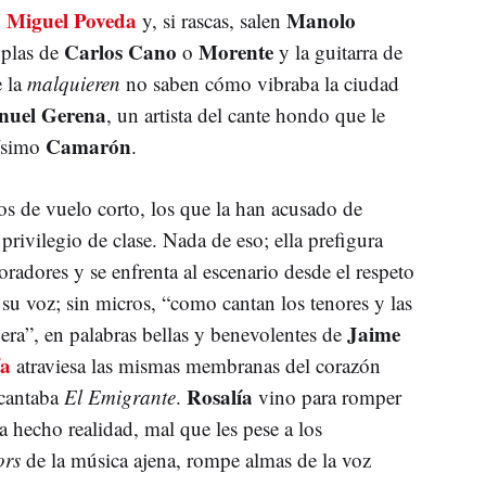
Miguel Poveda
Manolo
o
y, si rascas, salen
Carlos Cano
Morente
oplas de
o
y la guitarra de
e la
malquieren
no saben cómo vibraba la ciudad
uel Gerena
, un artista del cante hondo que le
Camarón
mísimo
.
os de vuelo corto, los que la han acusado de
privilegio de clase. Nada de eso; ella prefigura
oradores y se enfrenta al escenario desde el respeto
su voz; sin micros, “como cantan los tenores y las
Jaime
era”, en palabras bellas y benevolentes de
ía
atraviesa las mismas membranas del corazón
Rosalía
cantaba
El Emigrante
.
vino para romper
a hecho realidad, mal que les pese a los
ors
de la música ajena, rompe almas de la voz