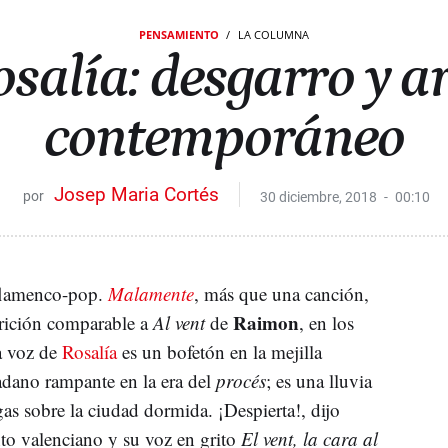
PENSAMIENTO
LA COLUMNA
salía: desgarro y a
contemporáneo
Josep Maria Cortés
30 diciembre, 2018
00:10
 flamenco-pop.
Malamente
, más que una canción,
Raimon
rición comparable a
Al vent
de
, en los
a voz de
Rosalía
es un bofetón en la mejilla
adano rampante en la era del
procés
; es una lluvia
gas sobre la ciudad dormida. ¡Despierta!, dijo
to valenciano y su voz en grito
El vent, la cara al