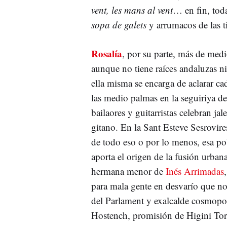
vent, les mans al vent
… en fin, tod
sopa de galets
y arrumacos de las ti
Rosalía
, por su parte, más de medi
aunque no tiene raíces andaluzas 
ella misma se encarga de aclarar ca
las medio palmas en la seguiriya de
bailaores y guitarristas celebran ja
gitano. En la Sant Esteve Sesrovire
de todo eso o por lo menos, esa pob
aporta el origen de la fusión urbana
hermana menor de
Inés Arrimadas
para mala gente en desvarío que n
del Parlament y exalcalde cosmopoli
Hostench, promisión de Higini To