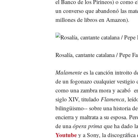
el Banco de los Pirineos) o como e
un converso que abandonó las matem
millones de libros en Amazon).
Rosalía, cantante catalana / Pepe F
Malamente
es la canción introito 
de un fogonazo cualquier vestigio 
como una zambra mora y acabó en i
siglo XIV, titulado
Flamenca
, leíd
bilingüismo-- sobre una historia d
encierra y maltrata a su esposa. Pe
de una
ópera prima
que ha dado la
Youtube
y a Sony, la discográfic