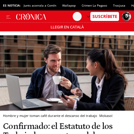
ES NOTICIA:
Junts acorrala a Comín
Wallapop
Crimen La Pegaso
Tracjusa
H
LLEGIR EN CATALÀ
Pásate al MODO AHORRO
Hombre y mujer toman café durante el descanso del trabajo
Mokasol
Confirmado: el Estatuto de los