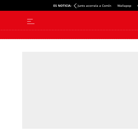
ES NOTICIA:
Junts acorrala a Comín
Wallapop