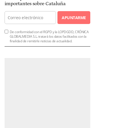
importantes sobre Cataluña
APUNTARME
De conformidad con el RGPD y la LOPDGDD, CRÓNICA
GLOBALMEDIA S.L. tratará los datos facilitados con la
finalidad de remitirle noticias de actualidad.