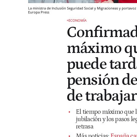
La ministra de Inclusión Seguridad Social y Migracioneas y portavoz
Europa Press
+ECONOMÍA
Confirmado:
máximo que
puede tard
pensión de 
de trabajar
El tiempo máximo que la
jubilación y los pasos le
retrasa
Más noticias:
España cam