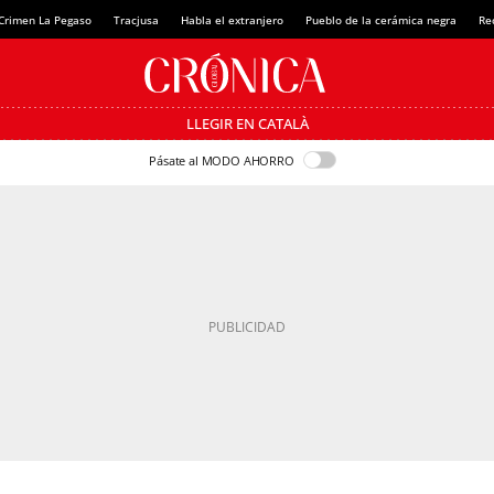
Crimen La Pegaso
Tracjusa
Habla el extranjero
Pueblo de la cerámica negra
Re
LLEGIR EN CATALÀ
Pásate al MODO AHORRO