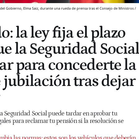
 del Gobierno, Elma Saiz, durante una rueda de prensa tras el Consejo de Ministros /
 la ley fija el plazo
 la Seguridad Socia
ar para concederte la
jubilación tras dejar
 Seguridad Social puede tardar en aprobar tu
gales para reclamar tu pensión si la resolución se
bia las normas: estos son los vehículos que deberán