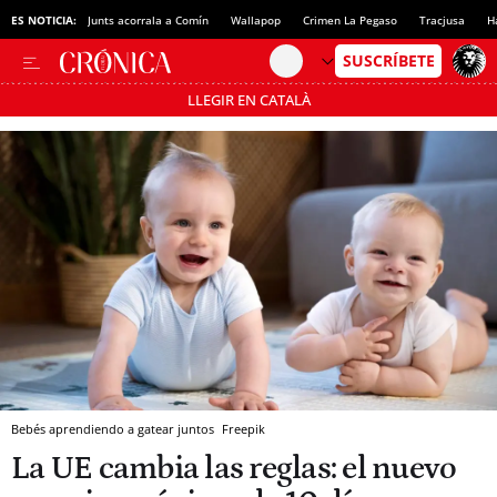
ES NOTICIA:
Junts acorrala a Comín
Wallapop
Crimen La Pegaso
Tracjusa
H
LLEGIR EN CATALÀ
Pásate al MODO AHORRO
Bebés aprendiendo a gatear juntos
Freepik
La UE cambia las reglas: el nuevo