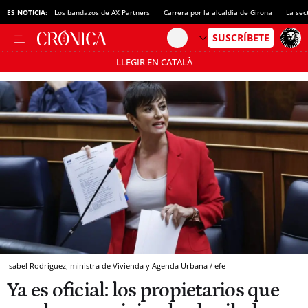
ES NOTICIA:
Los bandazos de AX Partners
Carrera por la alcaldía de Girona
La sec
LLEGIR EN CATALÀ
Pásate al MODO AHORRO
Isabel Rodríguez, ministra de Vivienda y Agenda Urbana / efe
Ya es oficial: los propietarios que