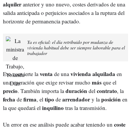
alquiler
anterior y uno nuevo, costes derivados de una
salida anticipada o perjuicios asociados a la ruptura del
horizonte de permanencia pactado.
Ya es oficial: el día retribuido por mudanza de
vivienda habitual debe ser siempre laborable para el
trabajador
venta
vivienda
alquilada
Eso convierte la
de una
en
más
una operación que exige revisar mucho
que el
precio
duración
contrato
. También importa la
del
, la
fecha
firma
ti
p
o
arrendador
posición
de
, el
de
y la
en
inquilino
la que quedará el
tras la transmisión.
coste
Un error en ese análisis puede acabar teniendo un