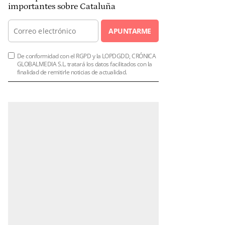
importantes sobre Cataluña
APUNTARME
De conformidad con el RGPD y la LOPDGDD, CRÓNICA
GLOBALMEDIA S.L. tratará los datos facilitados con la
finalidad de remitirle noticias de actualidad.