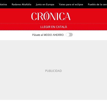
lativa
Radares Altafulla
Junts en Europa
Yates para el eclipse
Pueblo de la ce
LLEGIR EN CATALÀ
Pásate al MODO AHORRO