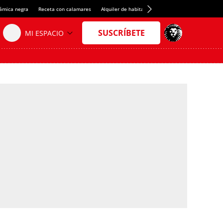
rámica negra
Receta con calamares
Alquiler de habitaciones en España
Crédito del