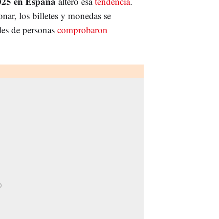
2025 en España
alteró esa
tendencia
.
nar, los billetes y monedas se
iles de personas
comprobaron