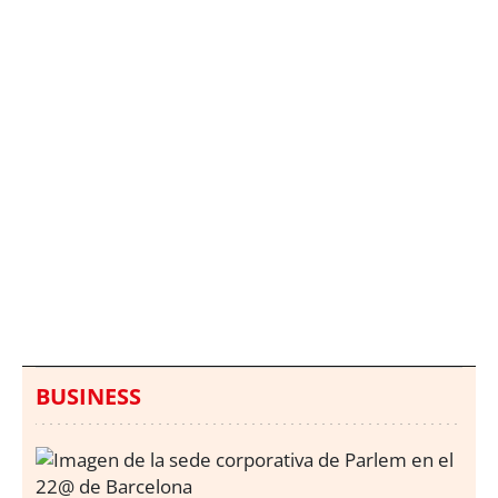
Italia investiga el
Protecció Civil alerta de
hallazgo de bolsas con
un aumento de los
millones en una playa
ahogamientos
de Sicilia
BUSINESS