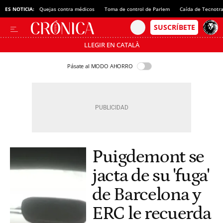
ES NOTICIA:
Quejas contra médicos
Toma de control de Parlem
Caída de Tecnotr
LLEGIR EN CATALÀ
Pásate al MODO AHORRO
Puigdemont se
jacta de su 'fuga'
de Barcelona y
ERC le recuerda