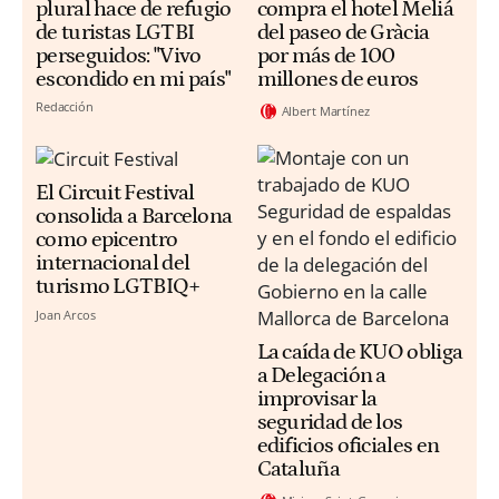
plural hace de refugio
compra el hotel Meliá
de turistas LGTBI
del paseo de Gràcia
perseguidos: "Vivo
por más de 100
escondido en mi país"
millones de euros
Redacción
Albert Martínez
El Circuit Festival
consolida a Barcelona
como epicentro
internacional del
turismo LGTBIQ+
Joan Arcos
La caída de KUO obliga
a Delegación a
improvisar la
seguridad de los
edificios oficiales en
Cataluña