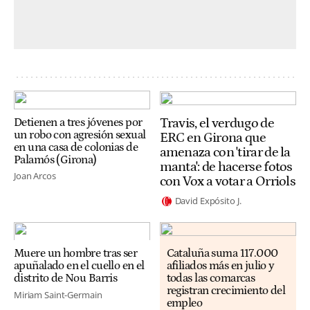
Travis, el verdugo de
Detienen a tres jóvenes por
un robo con agresión sexual
ERC en Girona que
en una casa de colonias de
amenaza con 'tirar de la
Palamós (Girona)
manta': de hacerse fotos
Joan Arcos
con Vox a votar a Orriols
David Expósito J.
Muere un hombre tras ser
Cataluña suma 117.000
apuñalado en el cuello en el
afiliados más en julio y
distrito de Nou Barris
todas las comarcas
registran crecimiento del
Miriam Saint-Germain
empleo