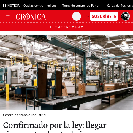
ES NOTICIA:
Quejas contra médicos
Toma de control de Parlem
Caída de Tecnotr
LLEGIR EN CATALÀ
Pásate al MODO AHORRO
Centro de trabajo industrial
Confirmado por la ley: llegar