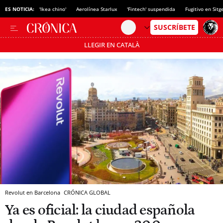
ES NOTICIA:
'Ikea chino'
Aerolínea Starlux
'Fintech' suspendida
Fugitivo en Sitg
LLEGIR EN CATALÀ
Pásate al MODO AHORRO
Revolut en Barcelona
CRÓNICA GLOBAL
Ya es oficial: la ciudad española