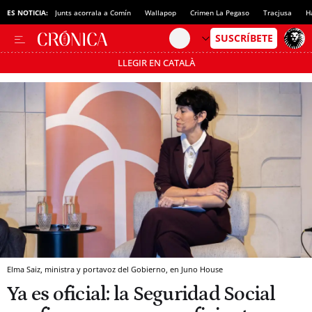
ES NOTICIA:
Junts acorrala a Comín
Wallapop
Crimen La Pegaso
Tracjusa
H
LLEGIR EN CATALÀ
Pásate al MODO AHORRO
Elma Saiz, ministra y portavoz del Gobierno, en Juno House
Ya es oficial: la Seguridad Social