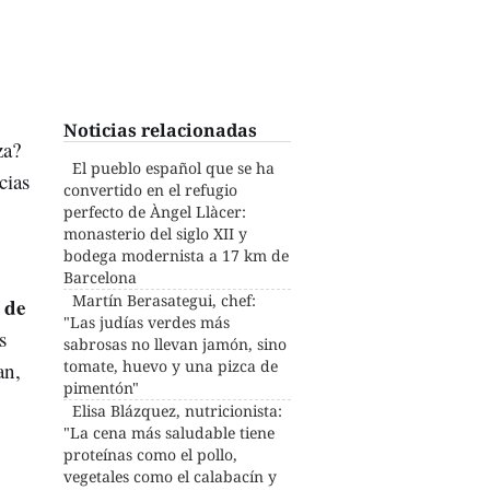
Noticias relacionadas
za?
El pueblo español que se ha
cias
convertido en el refugio
perfecto de Àngel Llàcer:
monasterio del siglo XII y
bodega modernista a 17 km de
Barcelona
Martín Berasategui, chef:
 de
"Las judías verdes más
s
sabrosas no llevan jamón, sino
tomate, huevo y una pizca de
an,
pimentón"
Elisa Blázquez, nutricionista:
"La cena más saludable tiene
proteínas como el pollo,
vegetales como el calabacín y