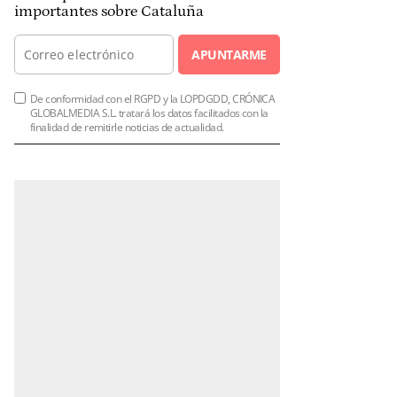
importantes sobre Cataluña
APUNTARME
De conformidad con el RGPD y la LOPDGDD, CRÓNICA
GLOBALMEDIA S.L. tratará los datos facilitados con la
finalidad de remitirle noticias de actualidad.