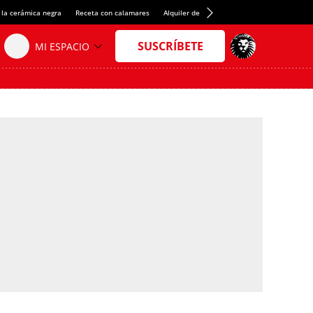
 la cerámica negra
Receta con calamares
Alquiler de habitaciones en España
Créd