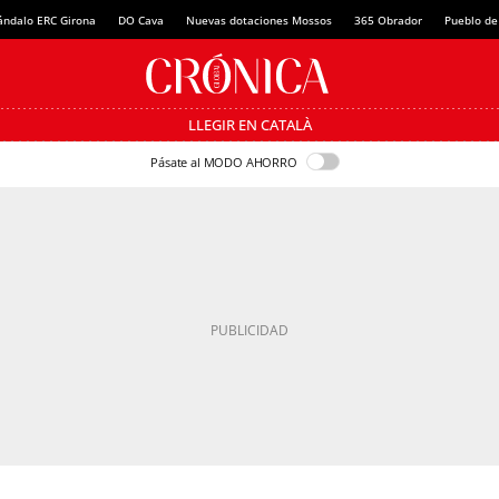
ándalo ERC Girona
DO Cava
Nuevas dotaciones Mossos
365 Obrador
Pueblo de
LLEGIR EN CATALÀ
Pásate al MODO AHORRO