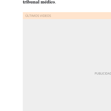
t
r
ibunal médico
.