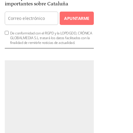
importantes sobre Cataluña
APUNTARME
De conformidad con el RGPD y la LOPDGDD, CRÓNICA
GLOBALMEDIA S.L. tratará los datos facilitados con la
finalidad de remitirle noticias de actualidad.