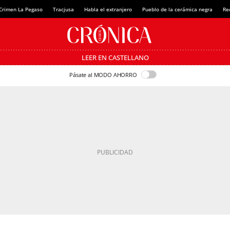
Crimen La Pegaso
Tracjusa
Habla el extranjero
Pueblo de la cerámica negra
Re
LEER EN CASTELLANO
Pásate al MODO AHORRO