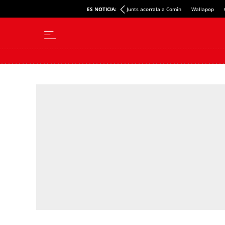
ES NOTICIA:
Junts acorrala a Comín
Wallapop