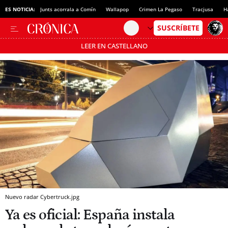
ES NOTICIA:
Junts acorrala a Comín
Wallapop
Crimen La Pegaso
Tracjusa
H
LEER EN CASTELLANO
Pásate al MODO AHORRO
Nuevo radar Cybertruck.jpg
Ya es oficial: España instala