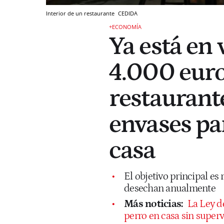
Interior de un restaurante
CEDIDA
+ECONOMÍA
Ya está en 
4.000 euro
restaurant
envases pa
casa
El objetivo principal es
desechan anualmente
Más noticias:
La Ley d
perro en casa sin super