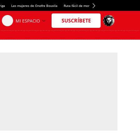
riga
Las mujeres de Onofre Bouvila
Ruta fácil de montaña
Nuevo tresmil de los Pir