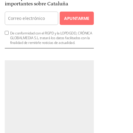
importantes sobre Cataluña
APUNTARME
De conformidad con el RGPD y la LOPDGDD, CRÓNICA
GLOBALMEDIA S.L. tratará los datos facilitados con la
finalidad de remitirle noticias de actualidad.