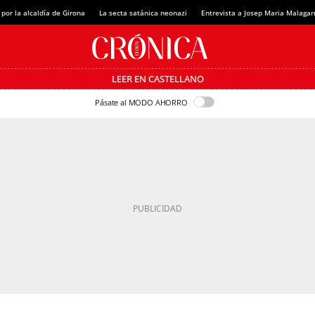
 por la alcaldía de Girona
La secta satánica neonazi
Entrevista a Josep Maria Malagar
LEER EN CASTELLANO
Pásate al MODO AHORRO