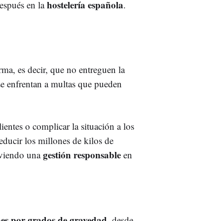
hostelería española
espués en la
.
rma, es decir, que no entreguen la
se enfrentan a multas que pueden
ientes o complicar la situación a los
reducir los millones de kilos de
gestión responsable
viendo una
en
nes por grados de gravedad
, desde