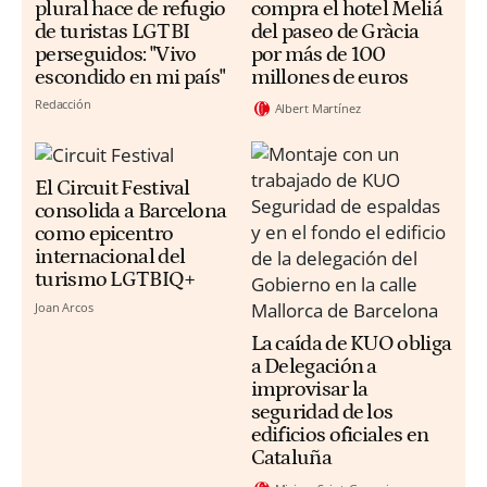
plural hace de refugio
compra el hotel Meliá
de turistas LGTBI
del paseo de Gràcia
perseguidos: "Vivo
por más de 100
escondido en mi país"
millones de euros
Redacción
Albert Martínez
El Circuit Festival
consolida a Barcelona
como epicentro
internacional del
turismo LGTBIQ+
Joan Arcos
La caída de KUO obliga
a Delegación a
improvisar la
seguridad de los
edificios oficiales en
Cataluña