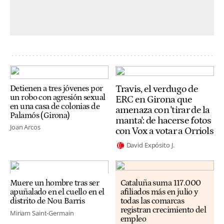
Travis, el verdugo de
Detienen a tres jóvenes por
un robo con agresión sexual
ERC en Girona que
en una casa de colonias de
amenaza con 'tirar de la
Palamós (Girona)
manta': de hacerse fotos
Joan Arcos
con Vox a votar a Orriols
David Expósito J.
Muere un hombre tras ser
Cataluña suma 117.000
apuñalado en el cuello en el
afiliados más en julio y
distrito de Nou Barris
todas las comarcas
registran crecimiento del
Miriam Saint-Germain
empleo