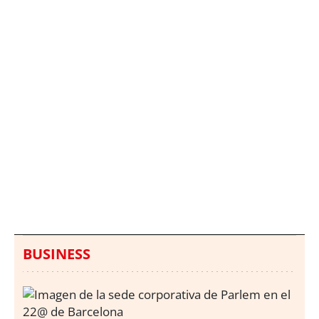
Italia investiga el
Protecció Civil alerta de
hallazgo de bolsas con
un aumento de los
millones en una playa
ahogamientos
de Sicilia
BUSINESS