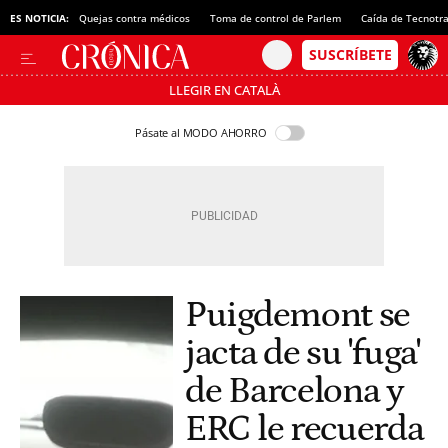
ES NOTICIA:
Quejas contra médicos
Toma de control de Parlem
Caída de Tecnotr
LLEGIR EN CATALÀ
Pásate al MODO AHORRO
Puigdemont se
jacta de su 'fuga'
de Barcelona y
ERC le recuerda