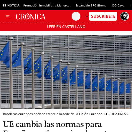
ES NOTICIA:
Promoción inmobiliaria Menorca
Escándalo ERC Girona
DO Cava
N
LEER EN CASTELLANO
Pásate al MODO AHORRO
Banderas europeas ondean frente a la sede de la Unión Europea
EUROPA PRESS
UE cambia las normas para