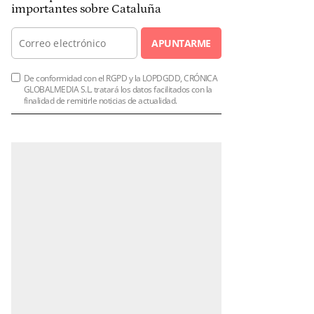
importantes sobre Cataluña
APUNTARME
De conformidad con el RGPD y la LOPDGDD, CRÓNICA
GLOBALMEDIA S.L. tratará los datos facilitados con la
finalidad de remitirle noticias de actualidad.