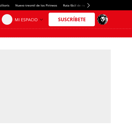
lítoris
Nuevo tresmil de los Pirineos
Ruta fácil de montaña
El arroz más meloso