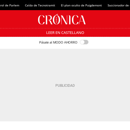
rol de Parlem
Caída de Tecnotramit
El plan oculto de Puigdemont
Succionador de c
LEER EN CASTELLANO
Pásate al MODO AHORRO