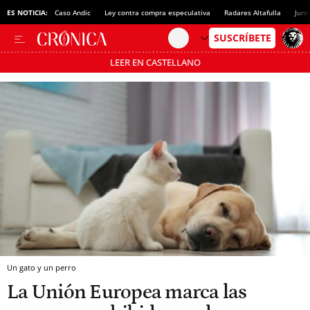
ES NOTICIA:
Caso Andic
Ley contra compra especulativa
Radares Altafulla
Junt
LEER EN CASTELLANO
Pásate al MODO AHORRO
Un gato y un perro
La Unión Europea marca las