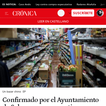
ES NOTICIA:
Caso Andic
Ley contra compra especulativa
Radares Altafulla
Junt
LEER EN CASTELLANO
Pásate al MODO AHORRO
Un bazar chino
EP
Confirmado por el Ayuntamiento