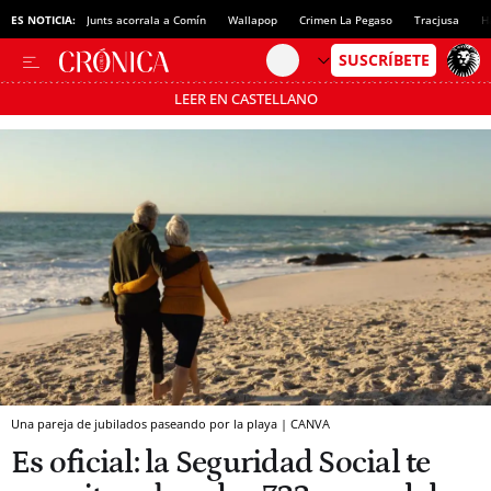
ES NOTICIA:
Junts acorrala a Comín
Wallapop
Crimen La Pegaso
Tracjusa
H
LEER EN CASTELLANO
Pásate al MODO AHORRO
Una pareja de jubilados paseando por la playa | CANVA
Es oficial: la Seguridad Social te