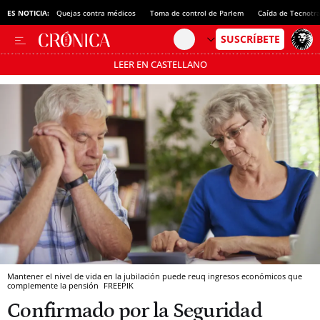
ES NOTICIA:
Quejas contra médicos
Toma de control de Parlem
Caída de Tecnotr
LEER EN CASTELLANO
Pásate al MODO AHORRO
Mantener el nivel de vida en la jubilación puede reuq ingresos económicos que
complemente la pensión
FREEPIK
Confirmado por la Seguridad